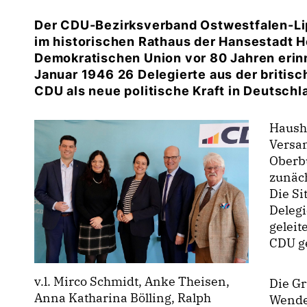
Der CDU-Bezirksverband Ostwestfalen-Li
im historischen Rathaus der Hansestadt H
Demokratischen Union vor 80 Jahren erin
Januar 1946 26 Delegierte aus der briti
CDU als neue politische Kraft in Deutsch
Haush
Versa
Oberbü
zunäch
Die S
Delegi
geleit
CDU g
v.l. Mirco Schmidt, Anke Theisen,
Die G
Anna Katharina Bölling, Ralph
Wende