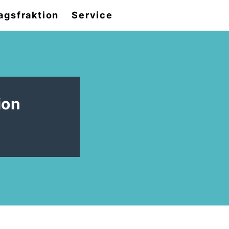
agsfraktion
Service
ion