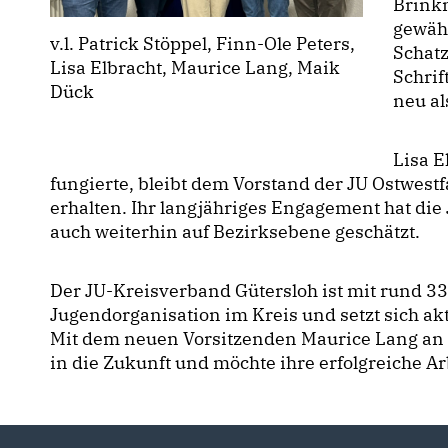
Brinkm
gewäh
v.l. Patrick Stöppel, Finn-Ole Peters,
Schatz
Lisa Elbracht, Maurice Lang, Maik
Schrif
Dück
neu al
Lisa E
fungierte, bleibt dem Vorstand der JU Ostwestf
erhalten. Ihr langjähriges Engagement hat die
auch weiterhin auf Bezirksebene geschätzt.
Der JU-Kreisverband Gütersloh ist mit rund 330
Jugendorganisation im Kreis und setzt sich ak
Mit dem neuen Vorsitzenden Maurice Lang an de
in die Zukunft und möchte ihre erfolgreiche Arb