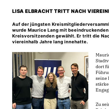
LISA ELBRACHT TRITT NACH VIEREI
Auf der jüngsten Kreismitgliederversamm
wurde Maurice Lang mit beeindruckenden
Kreisvorsitzenden gewählt. Er tritt die Na
viereinhalb Jahre lang innehatte.
Mauric
Stadtv
dort f
Führun
seine 
stärke
Engag
Zu sei