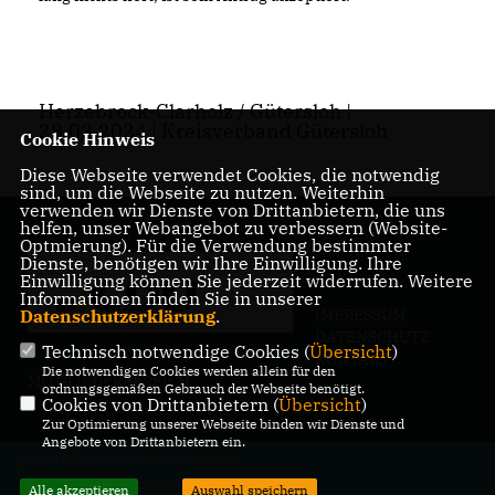
Herzebrock-Clarholz / Gütersloh |
28.03.2024 | Kreisverband Gütersloh
Cookie Hinweis
Diese Webseite verwendet Cookies, die notwendig
sind, um die Webseite zu nutzen. Weiterhin
verwenden wir Dienste von Drittanbietern, die uns
helfen, unser Webangebot zu verbessern (Website-
Optmierung). Für die Verwendung bestimmter
Dienste, benötigen wir Ihre Einwilligung. Ihre
Einwilligung können Sie jederzeit widerrufen. Weitere
Informationen finden Sie in unserer
IMPRESSUM
Datenschutzerklärung
.
DATENSCHUTZ
Technisch notwendige Cookies (
Übersicht
)
KONTAKT
Die notwendigen Cookies werden allein für den
MITGLIEDERBEREICH
ordnungsgemäßen Gebrauch der Webseite benötigt.
Cookies von Drittanbietern (
Übersicht
)
Zur Optimierung unserer Webseite binden wir Dienste und
Angebote von Drittanbietern ein.
@2026 CDU Kreisverband Gütersloh
Alle Rechte vorbehalten.
Alle akzeptieren
Auswahl speichern