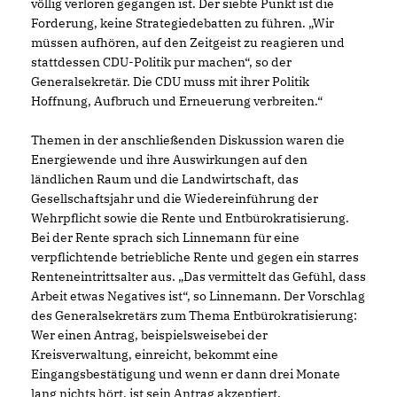
völlig verloren gegangen ist. Der siebte Punkt ist die
Forderung, keine Strategiedebatten zu führen. „Wir
müssen aufhören, auf den Zeitgeist zu reagieren und
stattdessen CDU-Politik pur machen“, so der
Generalsekretär. Die CDU muss mit ihrer Politik
Hoffnung, Aufbruch und Erneuerung verbreiten.“
Themen in der anschließenden Diskussion waren die
Energiewende und ihre Auswirkungen auf den
ländlichen Raum und die Landwirtschaft, das
Gesellschaftsjahr und die Wiedereinführung der
Wehrpflicht sowie die Rente und Entbürokratisierung.
Bei der Rente sprach sich Linnemann für eine
verpflichtende betriebliche Rente und gegen ein starres
Renteneintrittsalter aus. „Das vermittelt das Gefühl, dass
Arbeit etwas Negatives ist“, so Linnemann. Der Vorschlag
des Generalsekretärs zum Thema Entbürokratisierung:
Wer einen Antrag, beispielsweisebei der
Kreisverwaltung, einreicht, bekommt eine
Eingangsbestätigung und wenn er dann drei Monate
lang nichts hört, ist sein Antrag akzeptiert.